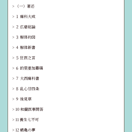
（一）著述
１ 瘍科大成
２ 広瘡総論
３ 解体約図
４ 解体新書
５ 狂医之言
６ 的里亜加纂稿
７ 大西瘍科書
８ 乱心廿四条
９ 後見草
10 和蘭医事問答
11 養生七不可
12 鶴亀の夢