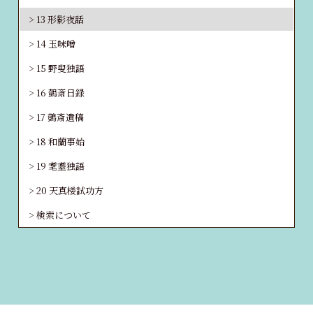
13 形影夜話
14 玉味噌
15 野叟独語
16 鷧斎日録
17 鷧斎遺稿
18 和蘭事始
19 耄耋独語
20 天真楼試功方
検索について