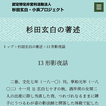
杉田玄白の著述
トップ
>
杉田玄白の著述
>
13 形影夜話
13 形影夜話
二巻、文化七年（一八一〇）刊。享和元年（一八
○二）十一月
1)
玄白七十才の秋、酒井侯の女房二
人の出産に際し当直した夜、つれづれなるままに障
子にうつるわが姿の影法師と問答した体裁で記した