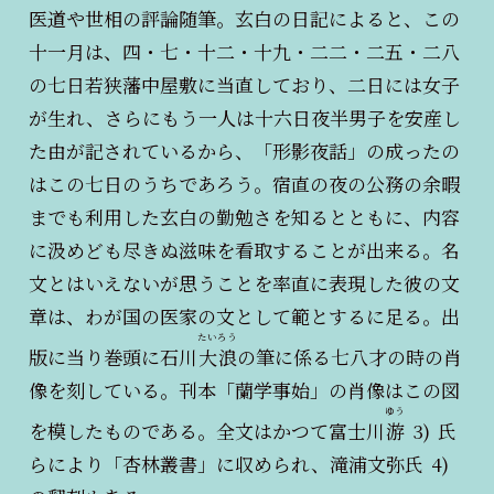
医道や世相の評論随筆。玄白の日記によると、この
十一月は、四・七・十二・十九・二二・二五・二八
の七日若狭藩中屋敷に当直しており、二日には女子
が生れ、さらにもう一人は十六日夜半男子を安産し
た由が記されているから、「形影夜話」の成ったの
はこの七日のうちであろう。宿直の夜の公務の余暇
までも利用した玄白の勤勉さを知るとともに、内容
に汲めども尽きぬ滋味を看取することが出来る。名
文とはいえないが思うことを率直に表現した彼の文
章は、わが国の医家の文として範とするに足る。出
たいろう
版に当り巻頭に石川
大浪
の筆に係る七八才の時の肖
像を刻している。刊本「蘭学事始」の肖像はこの図
ゆう
を模したものである。全文はかつて富士川
游
3)
氏
らにより「杏林叢書」に収められ、滝浦文弥氏
4)