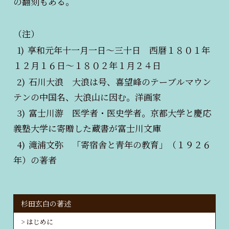
の翻刻もある。
（注）
1)
享和元年十一月一日～三十日 西暦１８０１年
１２月１６日～１８０２年１月２４日
2)
石川大浪 大浪は号、喜望峰のテーブルマウン
テンの中国名、大浪山に因む。洋画家
3)
富士川游 医学者・医史学者。京都大学と慶応
義塾大学に寄贈した蔵書が富士川文庫
4)
滝浦文弥 「寄宿舎と青年の教育」（１９２６
年）の著者
杉田玄白の著述
はじめに