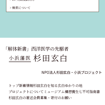
検索について
「解体新書」西洋医学の先駆者
杉田玄白
小浜藩医
NPO法人杉田玄白・小浜プロジェクト
トップ
新着情報
杉田玄白を知る
玄白ゆかりの地
プロジェクトについて
ミュージアム構想
養生七不可指南書
杉田玄白の著述
会員募集・寄付のお願い