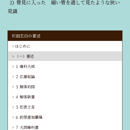
2)
管見に入った 細い管を通して見たような狭い
見識
杉田玄白の著述
はじめに
（一）著述
１ 瘍科大成
２ 広瘡総論
３ 解体約図
４ 解体新書
５ 狂医之言
６ 的里亜加纂稿
７ 大西瘍科書