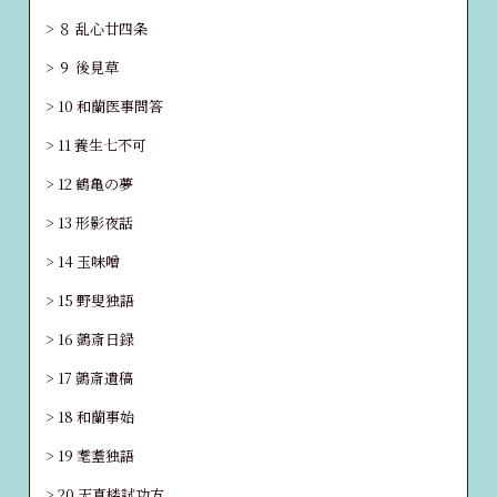
８ 乱心廿四条
９ 後見草
10 和蘭医事問答
11 養生七不可
12 鶴亀の夢
13 形影夜話
14 玉味噌
15 野叟独語
16 鷧斎日録
17 鷧斎遺稿
18 和蘭事始
19 耄耋独語
20 天真楼試功方