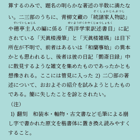
算するのみで、題名の明らかな著述の半数に満たな
ぞくしょかじんぶつし
い。二三部のうちに、青柳文蔵の「
続諸家人物誌
」
すいていしゅじん
せいようがくかやくじゅつしょもく
や
穂亭主人
の編に係る「
西洋学家訳述書目
」に記
されている「天眞楼漫筆」と「天眞楼雑稿」は目下
所在が不明で、前者はあるいは「和蘭事始」の異本
かとも思われるし、後者は彼の日記「鷧斎日録」中
に散見するような雑文を集めたものであったかとも
想像される。ここには管見に入った
2)
二〇部の著
述について、おおよその紹介を試みようとしたもの
である。簡に失したことを諒とされたい。
（注）
1)
翻刻 和装本・軸物・古文書など毛筆による崩
し字で書かれた原文を楷書体に置き換え読みやすく
すること。