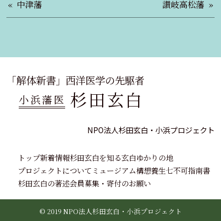
中津藩
讃岐高松藩
「解体新書」西洋医学の先駆者
杉田玄白
小浜藩医
NPO法人杉田玄白・小浜プロジェクト
トップ
新着情報
杉田玄白を知る
玄白ゆかりの地
プロジェクトについて
ミュージアム構想
養生七不可指南書
杉田玄白の著述
会員募集・寄付のお願い
© 2019 NPO法人杉田玄白・小浜プロジェクト