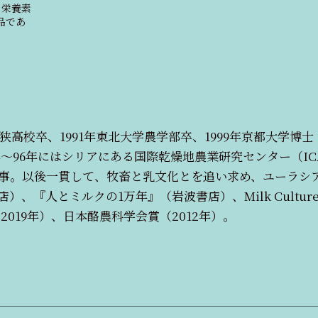
の栄養素
品であ
年若狭高校卒、1991年東北大学農学部卒、1999年京都大学博
3年～96年にはシリアにある国際乾燥地農業研究センター（I
事。以後一貫して、牧畜と乳文化とを追い求め、ユーラシ
とミルクの1万年』（岩波書店）、Milk Culture in Eu
2019年）、日本酪農科学会賞（2012年）。