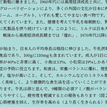
て勤勉に働きました。1960年代には高度経済成長と共に
代のグローバリゼーションにより、多くの外国の文化が日本に
リーム、ヨーグルト、いずれも愛してやまない食べ物です
えてくれています。また、健康を考えて牛乳を毎朝飲む、
に乳製品を摂り続けています。このように、ミルクは日本
、戦後から高度経済成長期までは「憧れ」、1970年代以降
食が始まり、日本人の平均身長は格段に伸びました。牛乳摂
であり、100gに110mgも含まれています。成人が1日に
が40%と非常に高く、小魚は33%、小松菜は19%しか
症の予防に役立ちます。和食は、栄養バランスに優れ、理
す。塩分が高いこと、そして、カルシウムなどのミネラル
しく美味しく、より健康的な食生活を送っていくことができ
ます。牛乳は卵と並んで、9種類の必須アミノ酸がバラン
くりやすくし、疲労度を軽減するとの報告もあります（図
心筋梗塞を抑え、生存率を高める（より長く生きられる）