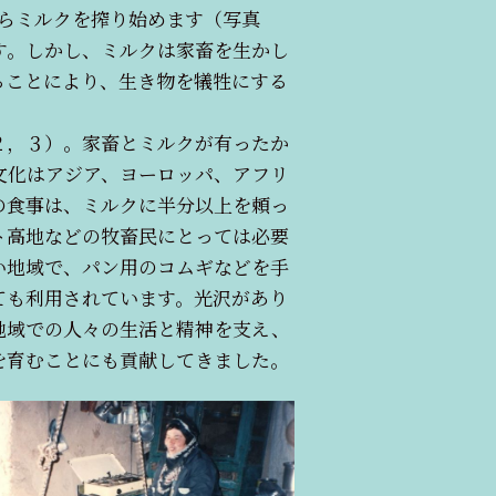
らミルクを搾り始めます（写真
す。しかし、ミルクは家畜を生かし
ることにより、生き物を犠牲にする
２，３）。家畜とミルクが有ったか
文化はアジア、ヨーロッパ、アフリ
の食事は、ミルクに半分以上を頼っ
ト高地などの牧畜民にとっては必要
い地域で、パン用のコムギなどを手
ても利用されています。光沢があり
地域での人々の生活と精神を支え、
を育むことにも貢献してきました。