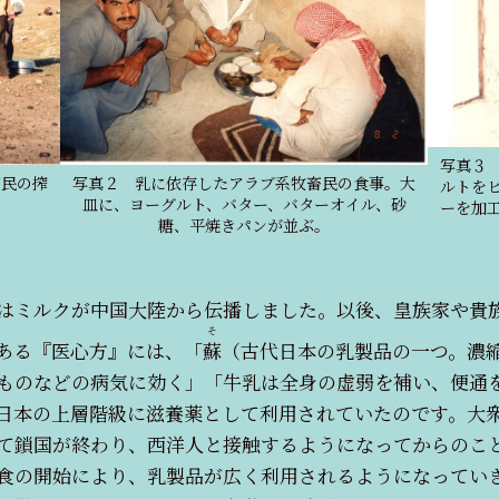
写真３
畜民の搾
写真２ 乳に依存したアラブ系牧畜民の食事。大
ルトを
皿に、ヨーグルト、バター、バターオイル、砂
ーを加
糖、平焼きパンが並ぶ。
はミルクが中国大陸から伝播しました。以後、皇族家や貴
そ
ある『医心方』には、「
蘇
（古代日本の乳製品の一つ。濃
ものなどの病気に効く」「牛乳は全身の虚弱を補い、便通
日本の上層階級に滋養薬として利用されていたのです。大
て鎖国が終わり、西洋人と接触するようになってからのこ
食の開始により、乳製品が広く利用されるようになってい