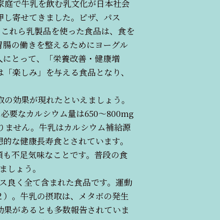
、家庭で牛乳を飲む乳文化が日本社会
押し寄せてきました。ピザ、パス
。これら乳製品を使った食品は、食を
胃腸の働きを整えるためにヨーグル
人にとって、「栄養改善・健康増
は「楽しみ」を与える食品となり、
取の効果が現れたといえましょう。
必要なカルシウム量は650〜800mg
ありません。牛乳はカルシウム補給源
想的な健康長寿食とされています。
類も不足気味なことです。普段の食
ましょう。
ス良く全て含まれた食品です。運動
２）。牛乳の摂取は、メタボの発生
効果があるとも多数報告されていま