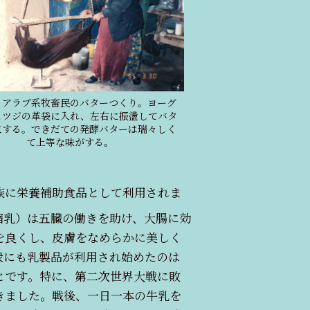
 アラブ系牧畜民のバターつくり。ヨーグ
ヒツジの革袋に入れ、左右に振盪してバタ
工する。できだての発酵バターは瑞々しく
て上等な味がする。
族に栄養補助食品として利用されま
縮乳）は五臓の働きを助け、大腸に効
を良くし、皮膚をなめらかに美しく
衆にも乳製品が利用され始めたのは
とです。特に、第二次世界大戦に敗
きました。戦後、一日一本の牛乳を