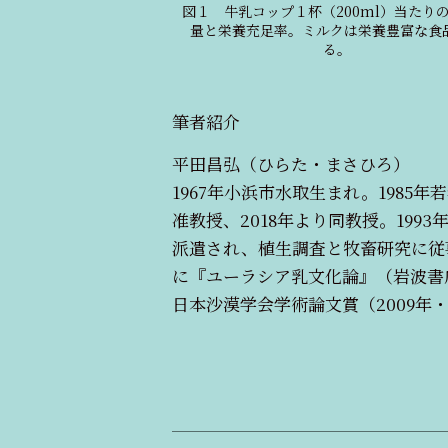
図１ 牛乳コップ１杯（200ml）当たり
量と栄養充足率。ミルクは栄養豊富な食
る。
筆者紹介
平田昌弘（ひらた・まさひろ）
1967年小浜市水取生まれ。1985
准教授、2018年より同教授。199
派遣され、植生調査と牧畜研究に従
に『ユーラシア乳文化論』（岩波書店）、『人
日本沙漠学会学術論文賞（2009年・