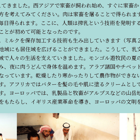
てきました。西アジアで家畜が飼われ始め、すぐに家畜か
方を考えてみてください。肉は家畜を屠ることで得られま
毎日得られます。ここに、人類は搾乳という技術を発明す
ことが初めて可能となったのです。
。ミルクを保存加工する技術も生み出していきます（写真
地域にも居住域を広げることができました。こうして、乳
域で人々の生活を支えていきました。モンゴル遊牧民の夏
み、夜に肉うどんで身体を温めます。アラブ諸国やチベッ
なっています。乾燥したり寒かったりして農作物ができな
す。アフリカではバターを髪の毛や肌に塗るクリームとし
す。ヨーロッパでは、乳製品と牧畜がアルプスなどの山岳
をもたらし、イギリス産業革命を導き、ヨーロッパの文明